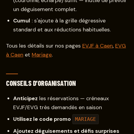
(couronne, écharpe) suffit — inutile de prévoir
un déguisement complet.
Cumul
: s'ajoute à la grille dégressive
standard et aux réductions habituelles.
Tous les détails sur nos pages
EVJF à Caen
,
EVG
à Caen
et
Mariage
.
CONSEILS D'ORGANISATION
Anticipez
les réservations — créneaux
EVJF/EVG très demandés en saison
Utilisez le code promo
MARIAGE
Ajoutez déguisements et défis surprises