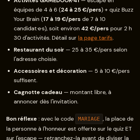
Activités GAMEDOOR·41
— escape en
équipes de 4 à 6 (
24 à 25 €/pers
) + quiz Buzz
Your Brain (
17 à 19 €/pers
de 7 à 10
candidat·e·s), soit environ
42 €/pers
pour 2 h
30 d'activités. Détail sur
la page tarifs
.
Restaurant du soir
— 25 à 35 €/pers selon
l'adresse choisie.
Accessoires et décoration
— 5 à 10 €/pers
suffisent.
Cagnotte cadeau
— montant libre, à
annoncer dès l'invitation.
Bon réflexe
: avec le code
, la place de
MARIAGE
la personne à l'honneur est offerte sur le quiz ET
sur l'escape — retranchez-la avant de diviser la