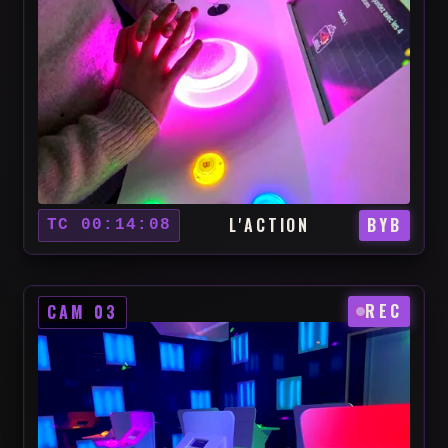
L'ACTION
BYB
TC 00:14:08
REC
CAM 03