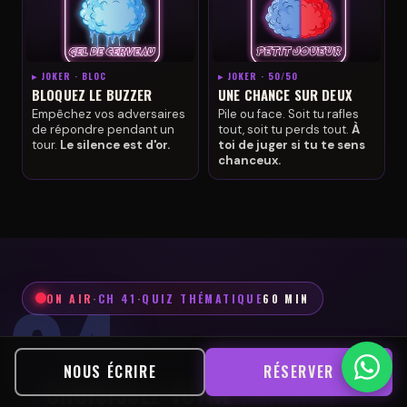
▸ JOKER · BLOC
▸ JOKER · 50/50
BLOQUEZ LE BUZZER
UNE CHANCE SUR DEUX
Empêchez vos adversaires
Pile ou face. Soit tu rafles
de répondre pendant un
tout, soit tu perds tout.
À
tour.
Le silence est d'or.
toi de juger si tu te sens
chanceux.
ON AIR
·
CH 41
·
QUIZ THÉMATIQUE
60 MIN
PROGRAMME DU JOUR
NOUS ÉCRIRE
RÉSERVER
CHOISISSEZ VOTRE
ÉMISSION