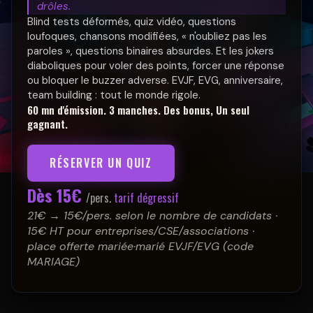
drôles.
Blind tests déformés, quiz vidéo, questions
loufoques, chansons modifiées, « n'oubliez pas les
paroles », questions binaires absurdes. Et les jokers
diaboliques pour voler des points, forcer une réponse
ou bloquer le buzzer adverse. EVJF, EVG, anniversaire,
team building : tout le monde rigole.
60 mn d'émission. 3 manches. Des bonus, Un seul
gagnant.
RÉSERVER UN QUIZ
Dès 15€
/pers.
tarif dégressif
21€ → 15€/pers. selon le nombre de candidats ·
15€ HT pour entreprises/CSE/associations ·
place offerte mariée·marié EVJF/EVG (code
MARIAGE)