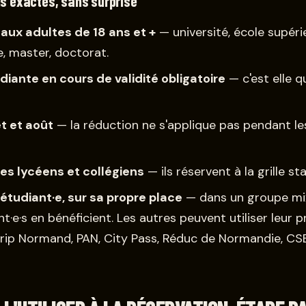
ns exactes, sans surprise
aux adultes de 18 ans et +
— université, école supéri
, master, doctorat.
diante en cours de validité obligatoire
— c'est elle qui
et et août
— la réduction ne s'applique pas pendant l
les lycéens et collégiens
— ils réservent à la grille st
étudiant·e, sur sa propre place
— dans un groupe mixt
nt·e·s en bénéficient. Les autres peuvent utiliser leur 
rip Normand, PAN, City Pass, Réduc de Normandie, CSE