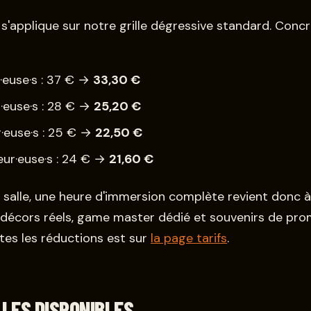
 s'applique sur notre grille dégressive standard. Conc
·euse·s : 37 € →
33,30 €
r·euse·s : 28 € →
25,20 €
r·euse·s : 25 € →
22,50 €
eur·euse·s : 24 € →
21,60 €
 salle, une heure d'immersion complète revient donc 
décors réels, game master dédié et souvenirs de prom
utes les réductions est sur
la page tarifs
.
LLES DISPONIBLES