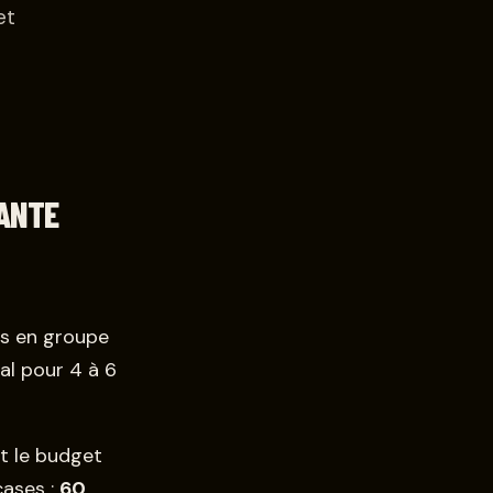
et
ANTE
rs en groupe
al pour 4 à 6
nt le budget
cases :
60