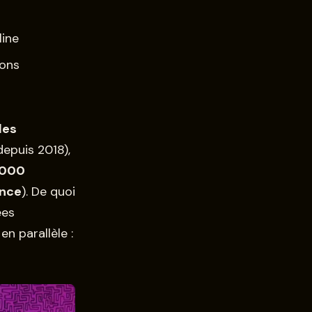
line
ions
les
epuis 2018),
 000
ance
). De quoi
ées
en parallèle :