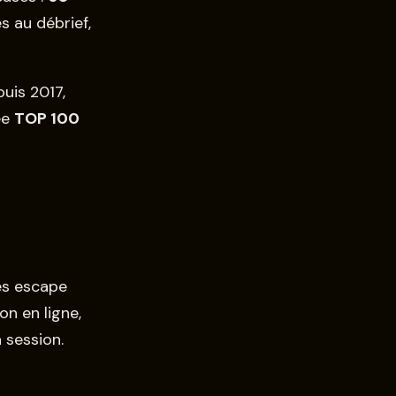
s au débrief,
uis 2017,
ée
TOP 100
les escape
on en ligne,
 session.