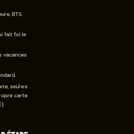
eure, BTS,
 fait foi le
es vacances
andard.
e, seul·e·s
propre carte
).