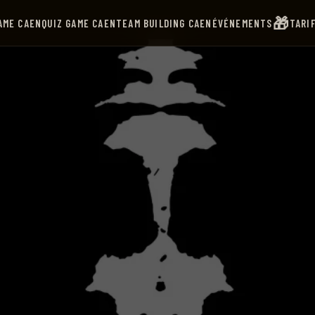
🎁
AME CAEN
QUIZ GAME CAEN
TEAM BUILDING CAEN
ÉVÉNEMENTS
TARI