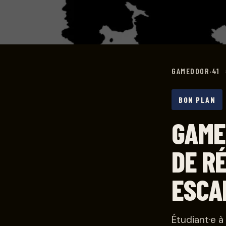
GAMEDOOR·41
BON PLAN
GAME
DE R
ESCA
Étudiant·e 