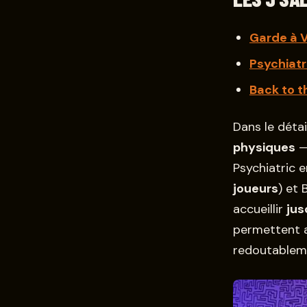
Garde à 
Psychiatr
Back to t
Dans le détai
physiques
—
Psychiatric e
joueurs
) et
accueillir
jus
permettent a
redoutableme