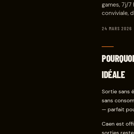
games, 7j/7 
conviviale, 
24 MARS 2026
POURQUOI
IDÉALE
Sortie sans é
sans consomm
— parfait po
Caen est off
sorties reste