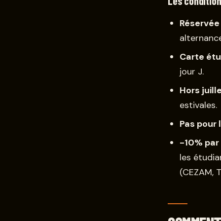
Les conditio
Réservée 
alternance
Carte étu
jour J.
Hors juill
estivales.
Pas pour 
-10% par 
les étudia
(CEZAM, T