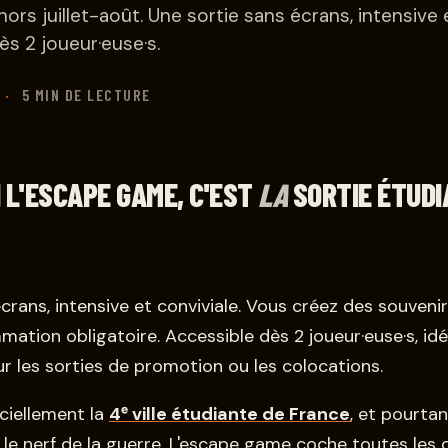
hors juillet-août. Une sortie sans écrans, intensive 
dès 2 joueur·euse·s.
·
5 MIN DE LECTURE
 L'ESCAPE GAME, C'EST
LA
SORTIE ÉTUDI
crans, intensive et conviviale. Vous créez des souveni
ation obligatoire. Accessible dès 2 joueur·euse·s, idé
ur les sorties de promotion ou les colocations.
iciellement la
4ᵉ ville étudiante de France
, et pourta
 le nerf de la guerre. L'escape game coche toutes les 