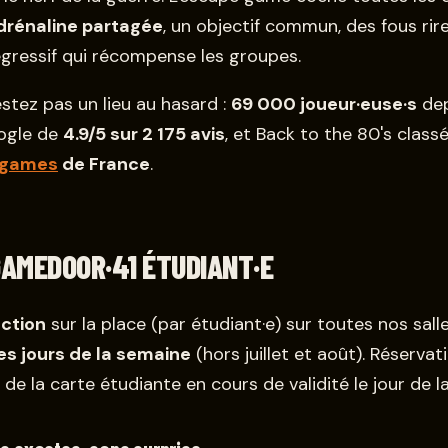
drénaline partagée
, un objectif commun, des fous rire
dégressif qui récompense les groupes.
stez pas un lieu au hasard :
69 000 joueur·euse·s
dep
ogle de
4.9/5 sur 2 175 avis
, et Back to the 80's class
 games
de France
.
GAMEDOOR·41 ÉTUDIANT·E
ction
sur la place (par étudiant·e) sur toutes nos sal
es jours de la semaine
(hors juillet et août). Réservati
de la carte étudiante en cours de validité le jour de la