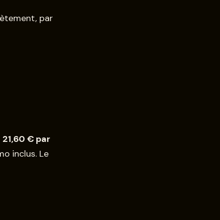
rètement, par
à
21,60 € par
o inclus. Le