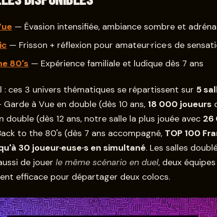
Vue
— Évasion intensifiée, ambiance sombre et adréna
ic
— Frisson + réflexion pour amateur·rice·s de sensat
he 80's
— Expérience familiale et ludique dès 7 ans
l : ces 3 univers thématiques se répartissent sur
5 sal
 Garde à Vue en double (dès 10 ans,
18 000 joueurs
d
n double (dès 12 ans, notre salle la plus jouée avec
26
 Back to the 80's (dès 7 ans accompagné,
TOP 100 Fr
qu'à 30 joueur·euse·s en simultané
. Les salles doubl
ussi de jouer
le même scénario en duel
, deux équipes 
nt efficace pour départager deux colocs.