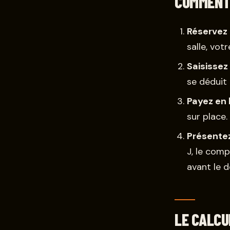
COMMENT 
Réservez 
salle, vot
Saisissez
se déduit
Payez en 
sur place
Présentez
J, le comp
avant le d
LE CALCU