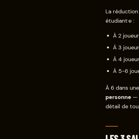
La réduction
étudiant·e :
À 2 joueur
À 3 joueu
À 4 joueu
À 5-6 jou
À 6 dans une
personne
— 
détail de to
LES 3 SA