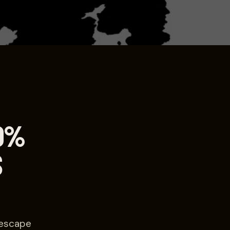
10%
S
 escape