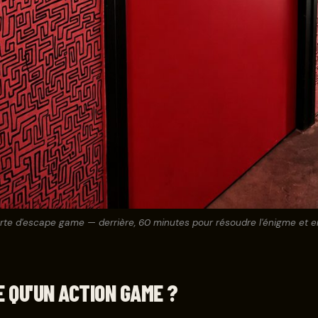
te d'escape game — derrière, 60 minutes pour résoudre l'énigme et en
E QU'UN ACTION GAME ?