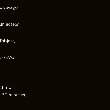
e, voyage
 un
acteur
'objets,
VJF/EVG,
ythme
z 60 minutes,