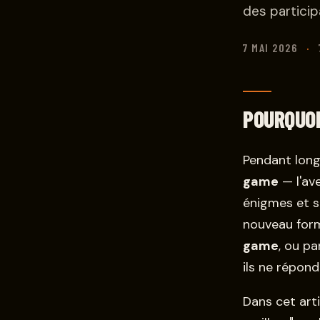
des participa
7 MAI 2026
·
POURQUOI
Pendant long
game
— l'av
énigmes et s
nouveau forma
game
, ou p
ils ne répon
Dans cet arti