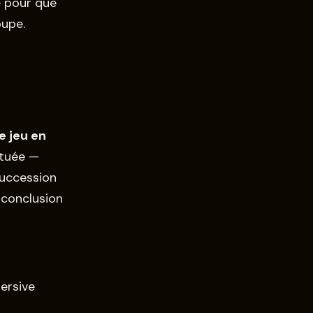
e pour que
oupe.
e jeu en
ituée —
succession
 conclusion
rsive