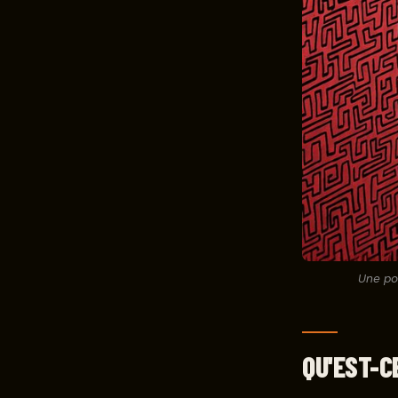
Une por
QU'EST-C