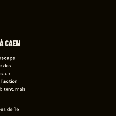
À CAEN
escape
e des
s, un
l'
action
bitent, mais
pas de "le