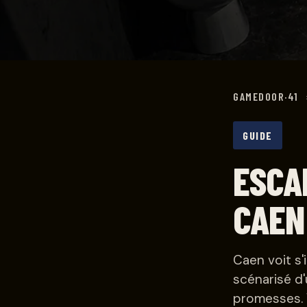
GAMEDOOR·41
GUIDE
ESCA
CAEN
Caen voit s'
scénarisé d'
promesses. V