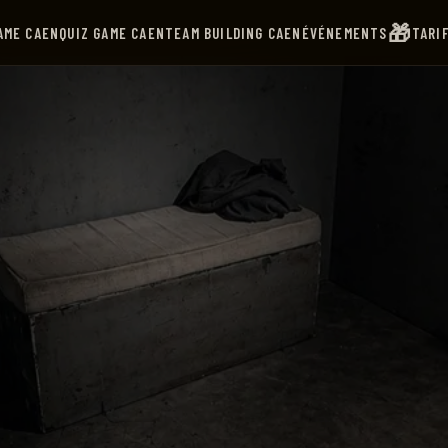
🎁
AME CAEN
QUIZ GAME CAEN
TEAM BUILDING CAEN
ÉVÉNEMENTS
TARI