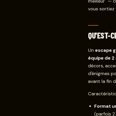
meilleur" — 
vous sortiez
QU'EST-C
Un
escape 
équipe de 2 
décors, acce
d'énigmes po
avant la fin 
Caractéristiq
Format u
(parfois 