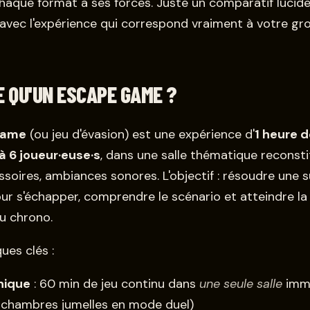
chaque format a ses forces. Juste un comparatif lucid
 avec l'expérience qui correspond vraiment à votre gr
E QU'UN ESCAPE GAME ?
game
(ou jeu d'évasion) est une expérience d'
1 heure d
à 6 joueur·euse·s
, dans une salle thématique reconst
ssoires, ambiances sonores. L'objectif : résoudre une 
ur s'échapper, comprendre le scénario et atteindre la
du chrono.
ues clés :
nique
: 60 min de jeu continu dans
une seule salle
imme
2 chambres jumelles en mode duel)