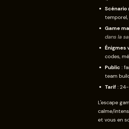
Scénario 
temporel, 
Game ma
dans la sa
Énigmes 
codes, mé
Public
: f
team build
Tarif
: 24-
L'escape gam
calme/intens
et vous en so